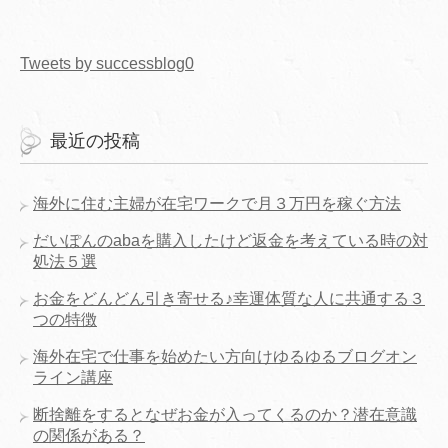
Tweets by successblog0
最近の投稿
海外に住む主婦が在宅ワークで月３万円を稼ぐ方法
だいぽんのabaを購入したけど返金を考えている時の対
処法５選
お金をどんどん引き寄せる♪幸運体質な人に共通する３
つの特徴
海外在宅で仕事を始めたい方向けゆるゆるブログオン
ライン講座
断捨離をするとなぜお金が入ってくるのか？潜在意識
の関係がある？