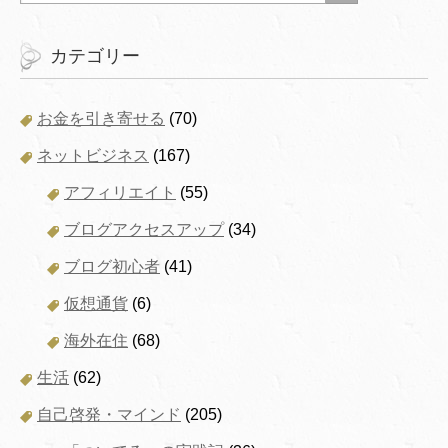
カテゴリー
お金を引き寄せる
(70)
ネットビジネス
(167)
アフィリエイト
(55)
ブログアクセスアップ
(34)
ブログ初心者
(41)
仮想通貨
(6)
海外在住
(68)
生活
(62)
自己啓発・マインド
(205)