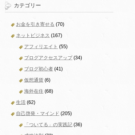
カテゴリー
お金を引き寄せる
(70)
ネットビジネス
(167)
アフィリエイト
(55)
ブログアクセスアップ
(34)
ブログ初心者
(41)
仮想通貨
(6)
海外在住
(68)
生活
(62)
自己啓発・マインド
(205)
「ついてる」の実践記
(36)