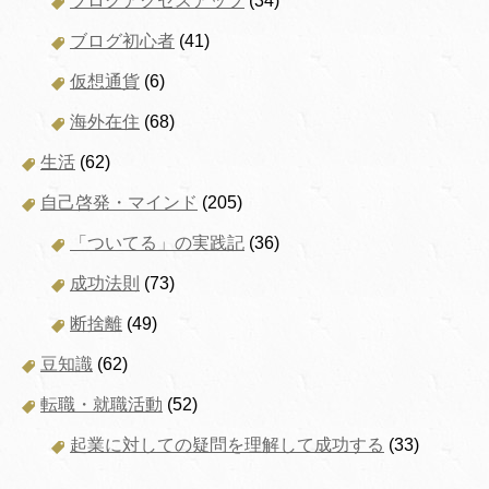
ブログアクセスアップ
(34)
ブログ初心者
(41)
仮想通貨
(6)
海外在住
(68)
生活
(62)
自己啓発・マインド
(205)
「ついてる」の実践記
(36)
成功法則
(73)
断捨離
(49)
豆知識
(62)
転職・就職活動
(52)
起業に対しての疑問を理解して成功する
(33)