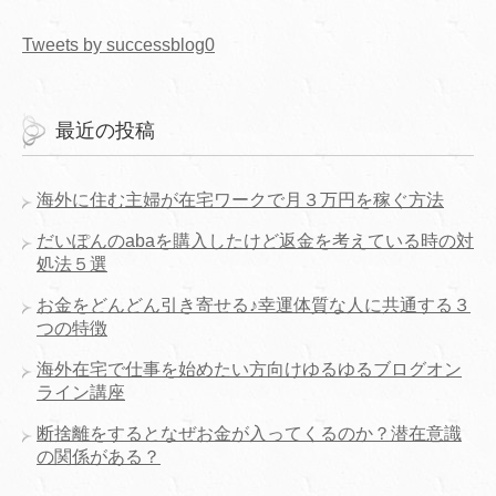
Tweets by successblog0
最近の投稿
海外に住む主婦が在宅ワークで月３万円を稼ぐ方法
だいぽんのabaを購入したけど返金を考えている時の対
処法５選
お金をどんどん引き寄せる♪幸運体質な人に共通する３
つの特徴
海外在宅で仕事を始めたい方向けゆるゆるブログオン
ライン講座
断捨離をするとなぜお金が入ってくるのか？潜在意識
の関係がある？