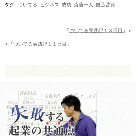
タグ :
ついてる
,
ビジネス
,
成功
,
斎藤一人
,
自己啓発
「
ついてる実践記１３日目
」
「
ついてる実践記１１日目
」