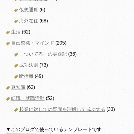
仮想通貨
(6)
海外在住
(68)
生活
(62)
自己啓発・マインド
(205)
「ついてる」の実践記
(36)
成功法則
(73)
断捨離
(49)
豆知識
(62)
転職・就職活動
(52)
起業に対しての疑問を理解して成功する
(33)
▼このブログで使っているテンプレートです