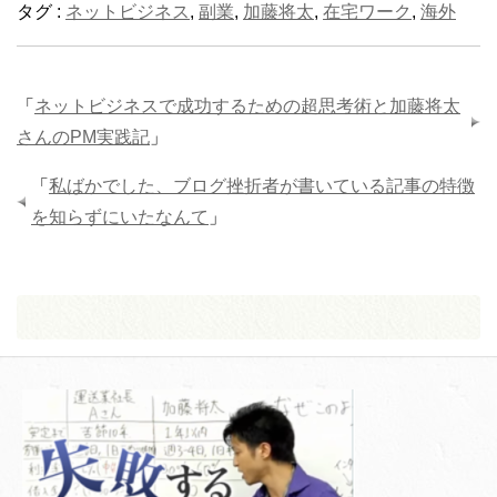
タグ :
ネットビジネス
,
副業
,
加藤将太
,
在宅ワーク
,
海外
「
ネットビジネスで成功するための超思考術と加藤将太
さんのPM実践記
」
「
私ばかでした、ブログ挫折者が書いている記事の特徴
を知らずにいたなんて
」