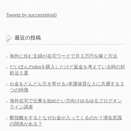
Tweets by successblog0
最近の投稿
海外に住む主婦が在宅ワークで月３万円を稼ぐ方法
だいぽんのabaを購入したけど返金を考えている時の対
処法５選
お金をどんどん引き寄せる♪幸運体質な人に共通する３
つの特徴
海外在宅で仕事を始めたい方向けゆるゆるブログオン
ライン講座
断捨離をするとなぜお金が入ってくるのか？潜在意識
の関係がある？