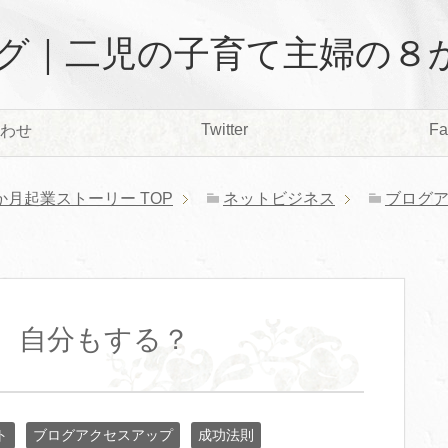
グ｜二児の子育て主婦の８
Twitter
Fa
わせ
か月起業ストーリー
TOP
ネットビジネス
ブログ
、自分もする？
ト
ブログアクセスアップ
成功法則