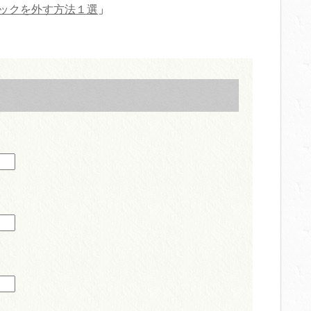
ックを外す方法１選
」