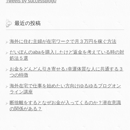
Tweets by successblog0
最近の投稿
海外に住む主婦が在宅ワークで月３万円を稼ぐ方法
だいぽんのabaを購入したけど返金を考えている時の対
処法５選
お金をどんどん引き寄せる♪幸運体質な人に共通する３
つの特徴
海外在宅で仕事を始めたい方向けゆるゆるブログオン
ライン講座
断捨離をするとなぜお金が入ってくるのか？潜在意識
の関係がある？